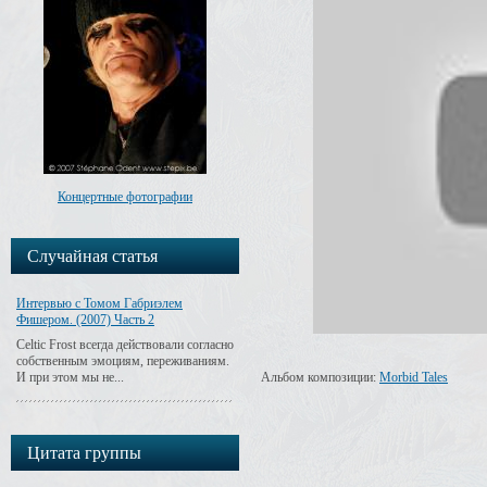
Концертные фотографии
Случайная статья
Интервью с Томом Габриэлем
Фишером. (2007) Часть 2
Celtic Frost всегда действовали согласно
собственным эмоциям, переживаниям.
И при этом мы не...
Альбом композиции:
Morbid Tales
Цитата группы