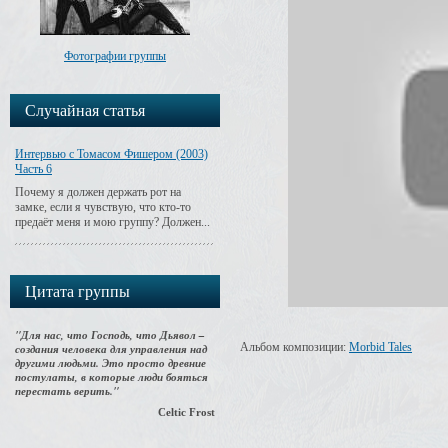
Фотографии группы
Случайная статья
Интервью с Томасом Фишером (2003)
Часть 6
Почему я должен держать рот на
замке, если я чувствую, что кто-то
предаёт меня и мою группу? Должен...
Цитата группы
"Для нас, что Господь, что Дьявол –
Альбом композиции:
Morbid Tales
создания человека для управления над
другими людьми. Это просто древние
постулаты, в которые люди бояться
перестать верить."
Celtic Frost