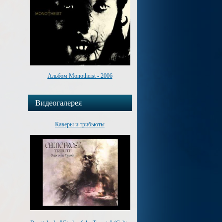
Альбом Monotheist - 2006
Видеогалерея
Каверы и трибьюты