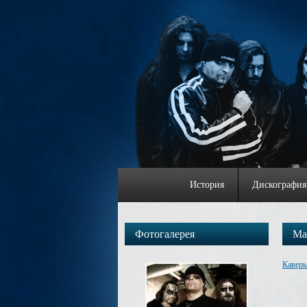
История
Дискография
Фотогалерея
Mar
Каверы