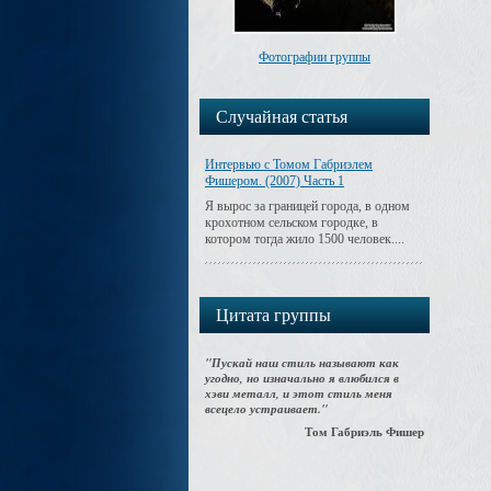
Фотографии группы
Случайная статья
Интервью с Томом Габриэлем
Фишером. (2007) Часть 1
Я вырос за границей города, в одном
крохотном сельском городке, в
котором тогда жило 1500 человек....
Цитата группы
"Пускай наш стиль называют как
угодно, но изначально я влюбился в
хэви металл, и этот стиль меня
всецело устраивает."
Том Габриэль Фишер