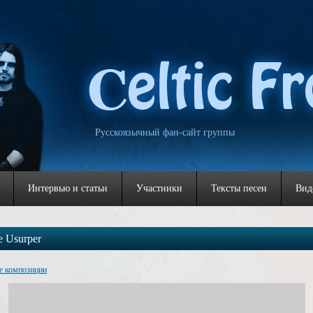
Русскоязычный фан-сайт группы
Интервью и статьи
Участники
Тексты песен
Вид
e Usurper
е композиции