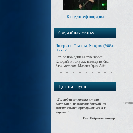
Концертные фотографии
Случайная статья
Интервью с Томасом Фишером (2003)
Часть 2
Есть только один Келтик Фрост...
Который, к тому же, никогда не был
блэк-металом. Мартин Эрик Айн...
Цитата группы
"Да, под нашу музыку стоит
Альбо
поугорать, потрясти башкой, но
также стоит прислушаться и к
лирике. "
Том Габриэль Фишер