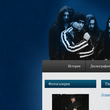
История
Дискография
Фотогалерея
Th
Лучши