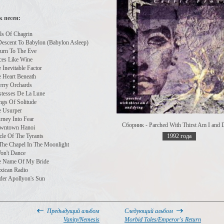
 песен:
ls Of Chagrin
escent To Babylon (Babylon Asleep)
urn To The Eve
ces Like Wine
 Inevitable Factor
 Heart Beneath
rry Orchards
stesses De La Lune
gs Of Solitude
e Usurper
rney Into Fear
Сборник - Parched With Thirst Am I and 
wntown Hanoi
cle Of The Tyrants
1992 года
The Chapel In The Moonlight
on't Dance
e Name Of My Bride
xican Radio
er Apollyon's Sun
Предыдущий альбом
Следующий альбом
Vanity/Nemesis
Morbid Tales/Emperor's Return