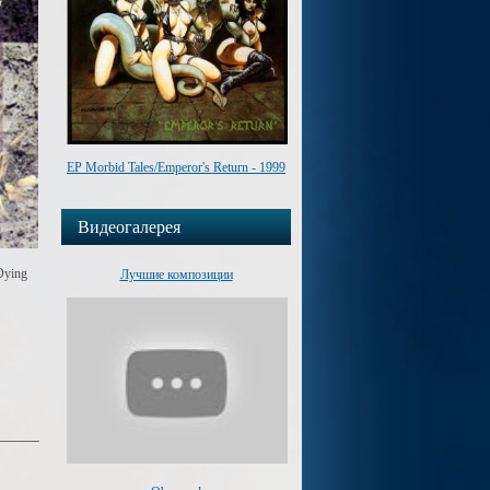
EP Morbid Tales/Emperor's Return - 1999
Видеогалерея
Dying
Лучшие композиции