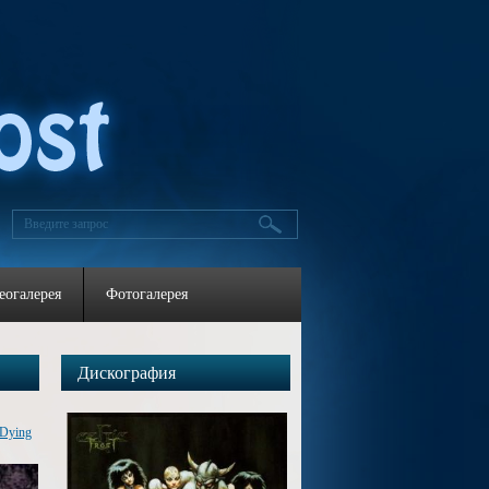
еогалерея
Фотогалерея
Дискография
 Dying