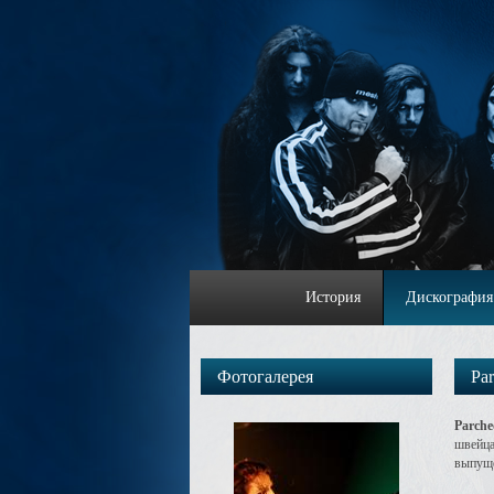
История
Дискография
Фотогалерея
Par
Parche
швейца
выпуще