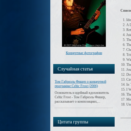
Список
Ido
A D
Ret
Jui
The
The
Che
Концертные фотографии
Tri
Win
Th
Случайная статья
Jou
Do
Cir
Том Габриэль Фишер о концертной
In 
программе Celtic Frost (2006)
I W
Основатель и идейный вдохновитель
Th
Celtic Frost - Том Габриэль Фишер,
Me
рассказывает о композициях,...
Und
Цитата группы