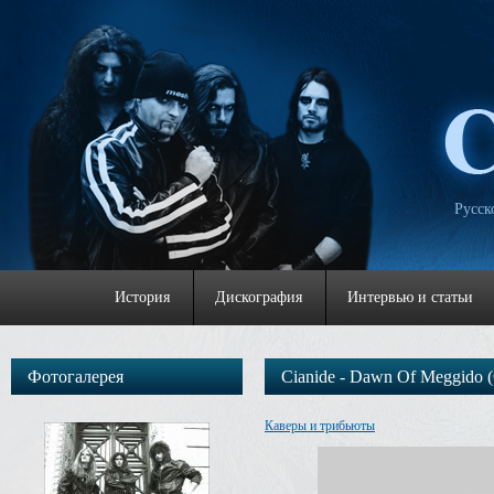
Русск
История
Дискография
Интервью и статьи
Фотогалерея
Cianide - Dawn Of Meggido (C
Каверы и трибьюты