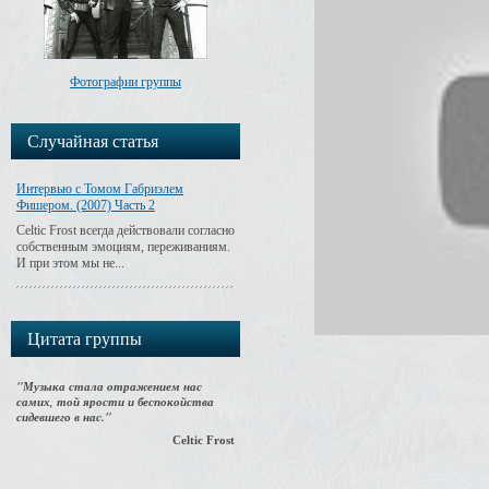
Фотографии группы
Случайная статья
Интервью с Томом Габриэлем
Фишером. (2007) Часть 2
Celtic Frost всегда действовали согласно
собственным эмоциям, переживаниям.
И при этом мы не...
Цитата группы
"Музыка стала отражением нас
самих, той ярости и беспокойства
сидевшего в нас."
Celtic Frost