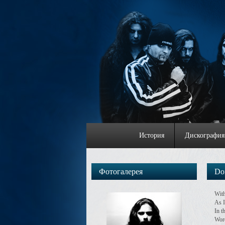
История
Дискография
Фотогалерея
Do
With
As I
In t
Word