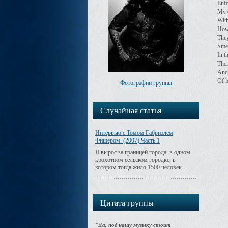
Enfo
My 
With
How
They
Smea
In t
Ther
And 
Of l
Фотографии группы
Случайная статья
Интервью с Томом Габриэлем
Фишером. (2007) Часть 1
Я вырос за границей города, в одном
крохотном сельском городке, в
котором тогда жило 1500 человек....
Цитата группы
"Да, под нашу музыку стоит