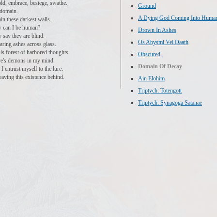
ld, embrace, besiege, swathe.
Ground
domain.
A Dying God Coming Into Human
in these darkest walls.
 can I be human?
Drown In Ashes
 say they are blind.
Os Abysmi Vel Daath
ring ashes across glass.
his forest of harbored thoughts.
Obscured
e's demons in my mind.
Domain Of Decay
I entrust myself to the lure.
eaving this existence behind.
Ain Elohim
Triptych: Totengott
Triptych: Synagoga Satanae