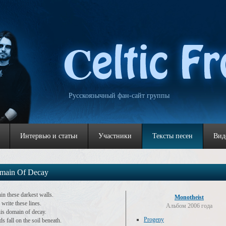
Русскоязычный фан-сайт группы
Интервью и статьи
Участники
Тексты песен
Вид
main Of Decay
in these darkest walls.
Monotheist
 write these lines.
Альбом 2006 года
his domain of decay.
Progeny
s fall on the soil beneath.