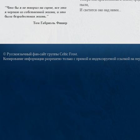
пыли,
"Что бы я не творил на сцене, все это
И светится око над ними...
я черпаю из собственной жизни, и это
была безрадостная жизнь."
Том Габриэль Фишер
© Русскоязычный фан-сайт группы Celtic Frost.
Копирование информации разрешено только с прямой и индексируемой ссылкой на пер