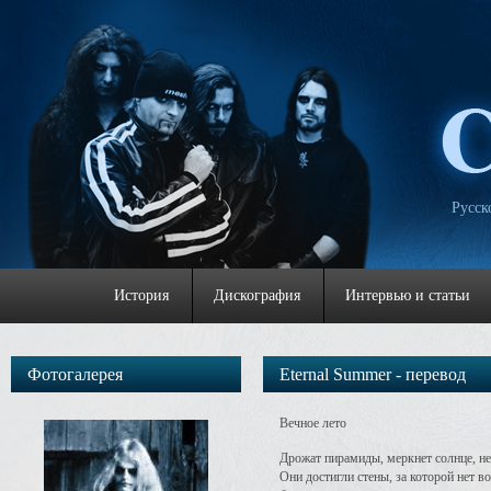
Русск
История
Дискография
Интервью и статьи
Фотогалерея
Eternal Summer - перевод
Вечное лето
Дрожат пирамиды, меркнет солнце, не
Они достигли стены, за которой нет во