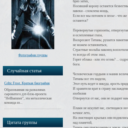
бриз затих,
Носивший корону останется безвестн
навеки - сломлена мощь,
Если все мы потонем в песке - что же
останется?
Перевернутые горизонты, отвергнута
и ослепленные глаза,
Воскресают Титаны, рушатся памятни
не можем остановиться,
Страстные мольбы наконец воплотилис
то всегда об этом знал,
Фотографии группы
Горят облака - или это огонь? ... содр
боги.
Случайная статья
Человеческая гордыня и мания величи
Титаны все это видели,
Celtic Frost. Краткая биография
Этот путь ведет в никуда, ярость приде
И хранители врат в страну наслаждени
Образованная на развалинах
изобилия
сыроватого дэт-блэк-проекта
"Hellhammer", эта металлическая
Отвернутся от нас, они не подарят на
команда из...
Пламя не искупит нас, светящаяся ноч
вечное лето,
На свистящих крыльях они поднялись
Цитата группы
над планетой,
Теперь они пригвозжены к земле, сре